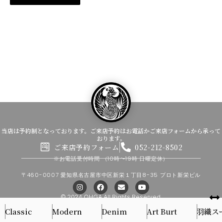
当店は予約制となっております。ご来店予約はお電話かご来店フォームから承って
おります。
ご来店予約フォーム
052-212-8502
※お電話受付時間
（10時〜19時 日曜定休）
〒460-0007 愛知県名古屋市中区新栄１丁目8-35 プロト新栄ビル
I
F
E
Y
n
a
n
o
s
c
v
u
© 2024 OHGA All Rights Reserved.
t
e
e
t
Classic
Modern
Denim
Art Burt
羽織ス
a
b
l
u
g
o
o
b