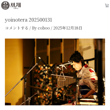
内
Post
Ca
容
navigation
を
yoinotera 202500131
ス
コメントする
/ By
coboo
/
2025年12月18日
キ
ッ
プ