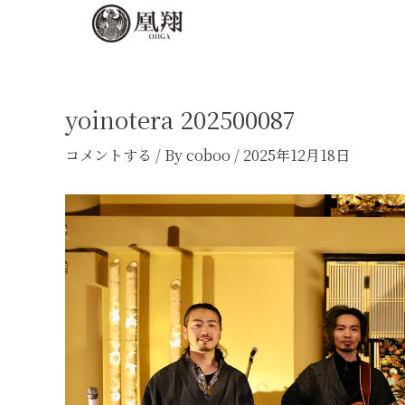
内
Post
容
navigation
を
ス
キ
yoinotera 202500087
ッ
コメントする
/ By
coboo
/
2025年12月18日
プ