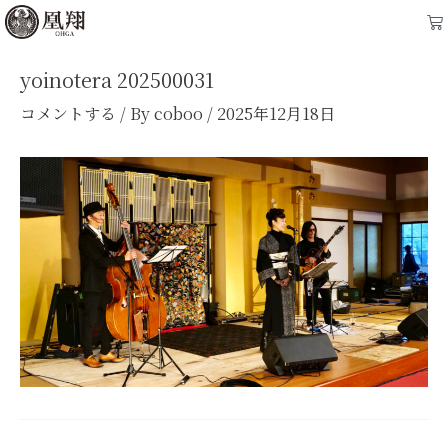
内
Post
Ca
容
navigation
を
yoinotera 202500031
ス
コメントする
/ By
coboo
/
2025年12月18日
キ
ッ
プ