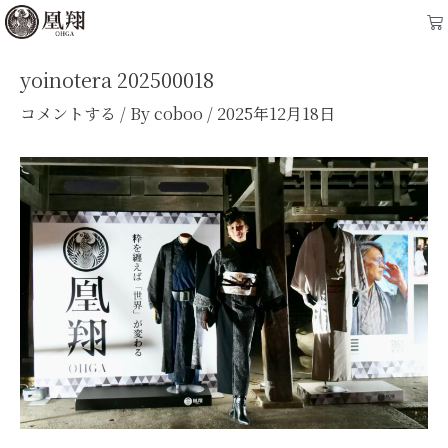
内
Post
Ca
容
navigation
を
yoinotera 202500018
ス
コメントする
/ By
coboo
/
2025年12月18日
キ
ッ
プ