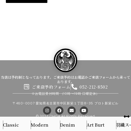
当店は予約制となっております。ご来店予約はお電話かご来店フォームから承って
おります。
ご来店予約フォーム
052-212-8502
※お電話受付時間
（10時〜19時 日曜定休）
〒460-0007 愛知県名古屋市中区新栄１丁目8-35 プロト新栄ビル
I
F
E
Y
n
a
n
o
s
c
v
u
© 2024 OHGA All Rights Reserved.
t
e
e
t
Classic
Modern
Denim
Art Burt
羽織ス
a
b
l
u
g
o
o
b