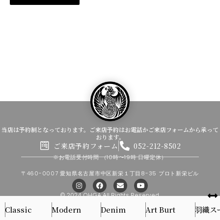
当店は予約制となっております。ご来店予約はお電話かご来店フォームから承って
おります。
ご来店予約フォーム
052-212-8502
※お電話受付時間
（10時〜19時 日曜定休）
〒460-0007 愛知県名古屋市中区新栄１丁目8-35 プロト新栄ビル
I
F
E
Y
n
a
n
o
s
c
v
u
© 2024 OHGA All Rights Reserved.
t
e
e
t
Classic
Modern
Denim
Art Burt
羽織ス
a
b
l
u
g
o
o
b