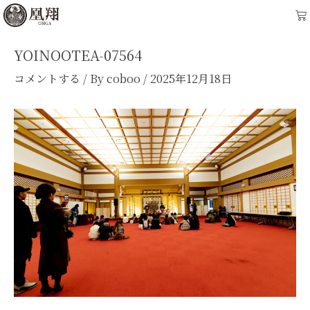
内
Post
Ca
容
navigation
を
YOINOOTEA-07564
ス
コメントする
/ By
coboo
/
2025年12月18日
キ
ッ
プ