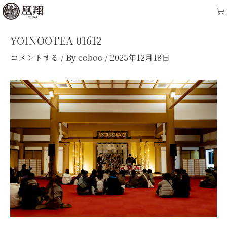
内
Post
Ca
容
navigation
を
YOINOOTEA-01612
ス
コメントする
/ By
coboo
/
2025年12月18日
キ
ッ
プ