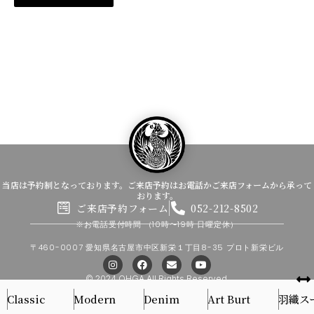
当店は予約制となっております。ご来店予約はお電話かご来店フォームから承って
おります。
ご来店予約フォーム
052-212-8502
※お電話受付時間
（10時〜19時 日曜定休）
〒460-0007 愛知県名古屋市中区新栄１丁目8-35 プロト新栄ビル
I
F
E
Y
n
a
n
o
s
c
v
u
© 2024 OHGA All Rights Reserved.
t
e
e
t
Classic
Modern
Denim
Art Burt
羽織ス
a
b
l
u
g
o
o
b