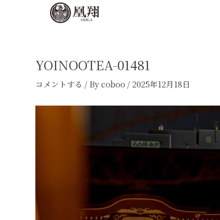
内
Post
容
navigation
を
ス
キ
YOINOOTEA-01481
ッ
コメントする
/ By
coboo
/
2025年12月18日
プ