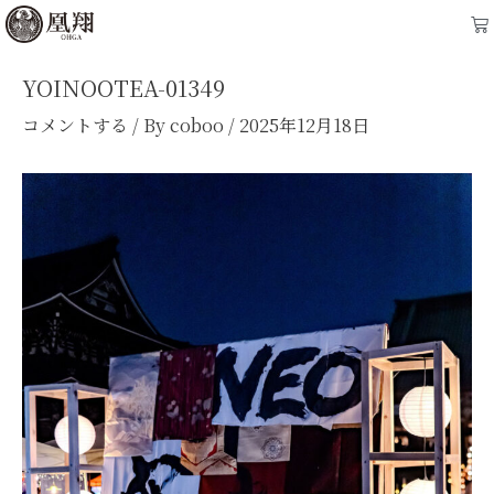
内
Post
Ca
容
navigation
を
YOINOOTEA-01349
ス
コメントする
/ By
coboo
/
2025年12月18日
キ
ッ
プ