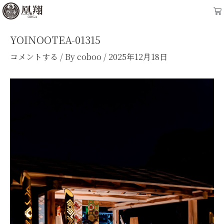
内
Post
Ca
容
navigation
を
YOINOOTEA-01315
ス
コメントする
/ By
coboo
/
2025年12月18日
キ
ッ
プ