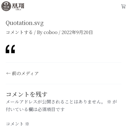
内
Post
Ca
容
navigation
を
Quotation.svg
ス
コメントする
/ By
coboo
/
2022年9月20日
キ
ッ
プ
←
前のメディア
コメントを残す
メールアドレスが公開されることはありません。
※
が
付いている欄は必須項目です
コメント
※