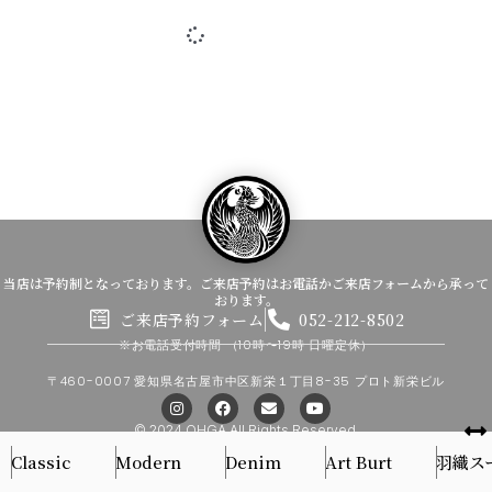
当店は予約制となっております。ご来店予約はお電話かご来店フォームから承って
おります。
ご来店予約フォーム
052-212-8502
※お電話受付時間
（10時〜19時 日曜定休）
〒460-0007 愛知県名古屋市中区新栄１丁目8-35 プロト新栄ビル
I
F
E
Y
n
a
n
o
s
c
v
u
© 2024 OHGA All Rights Reserved.
t
e
e
t
Classic
Modern
a
b
Denim
l
u
Art Burt
羽織ス
g
o
o
b