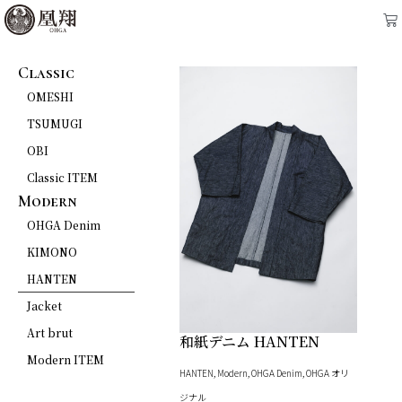
内
Ca
容
を
Classic
ス
OMESHI
キ
TSUMUGI
ッ
OBI
プ
Classic ITEM
Modern
OHGA Denim
KIMONO
HANTEN
Jacket
Art brut
和紙デニム HANTEN
Modern ITEM
HANTEN
,
Modern
,
OHGA Denim
,
OHGA オリ
ジナル