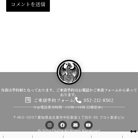
当店は予約制となっております。ご来店予約はお電話かご来店フォームから承って
おります。
ご来店予約フォーム
052-212-8502
※お電話受付時間
（10時〜19時 日曜定休）
〒460-0007 愛知県名古屋市中区新栄１丁目8-35 プロト新栄ビル
I
F
E
Y
n
a
n
o
s
c
v
u
© 2024 OHGA All Rights Reserved.
t
e
e
t