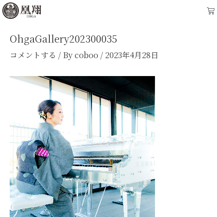
内
Post
Ca
容
navigation
を
OhgaGallery202300035
ス
コメントする
/ By
coboo
/
2023年4月28日
キ
ッ
プ