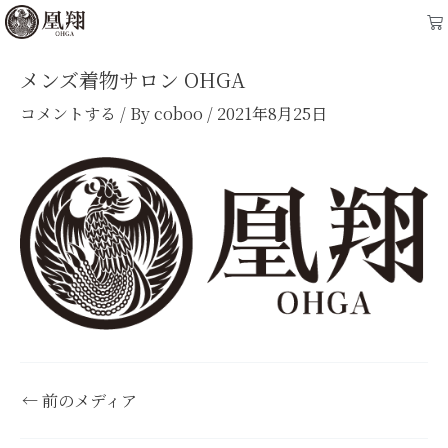
内
Post
Ca
容
navigation
を
メンズ着物サロン OHGA
ス
コメントする
/ By
coboo
/
2021年8月25日
キ
ッ
プ
←
前のメディア