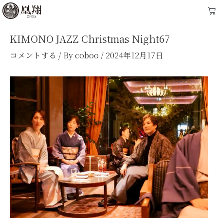
内
Post
Ca
容
navigation
を
KIMONO JAZZ Christmas Night67
ス
コメントする
/ By
coboo
/
2024年12月17日
キ
ッ
プ