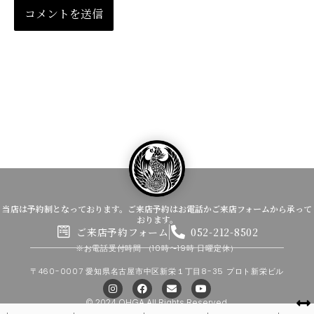
当店は予約制となっております。ご来店予約はお電話かご来店フォームから承って
おります。
ご来店予約フォーム
052-212-8502
※お電話受付時間
（10時〜19時 日曜定休）
〒460-0007 愛知県名古屋市中区新栄１丁目8-35 プロト新栄ビル
I
F
E
Y
n
a
n
o
s
c
v
u
© 2024 OHGA All Rights Reserved.
t
e
e
t