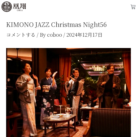
内
Post
Ca
容
navigation
を
KIMONO JAZZ Christmas Night56
ス
コメントする
/ By
coboo
/
2024年12月17日
キ
ッ
プ