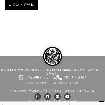
当店は予約制となっております。ご来店予約はお電話かご来店フォームから承って
おります。
ご来店予約フォーム
052-212-8502
※お電話受付時間
（10時〜19時 日曜定休）
〒460-0007 愛知県名古屋市中区新栄１丁目8-35 プロト新栄ビル
I
F
E
Y
n
a
n
o
s
c
v
u
© 2024 OHGA All Rights Reserved.
t
e
e
t