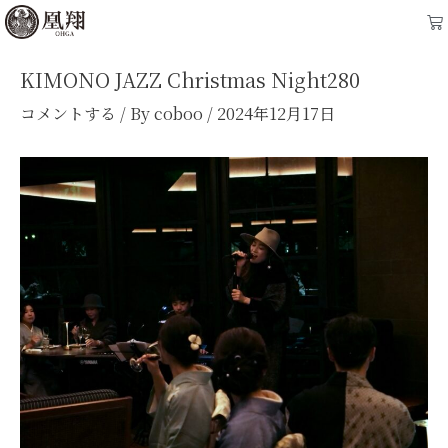
内
Post
Ca
容
navigation
を
KIMONO JAZZ Christmas Night280
ス
コメントする
/ By
coboo
/
2024年12月17日
キ
ッ
プ