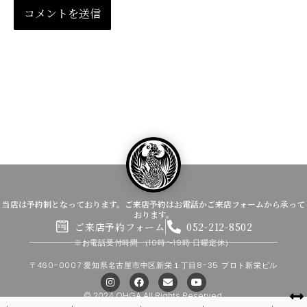
当店は予約制となっております。ご来店予約はお電話かご来店フォームから承って
おります。
ご来店予約フォーム
052-212-8502
※お電話受付時間
（10時〜19時 日曜定休）
〒460-0007 愛知県名古屋市中区新栄１丁目8-35 プロト新栄ビル
I
F
E
Y
n
a
n
o
s
c
v
u
© 2024 OHGA All Rights Reserved.
t
e
e
t