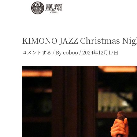
内
Post
容
navigation
を
ス
キ
KIMONO JAZZ Christmas Nig
ッ
コメントする
/ By
coboo
/
2024年12月17日
プ