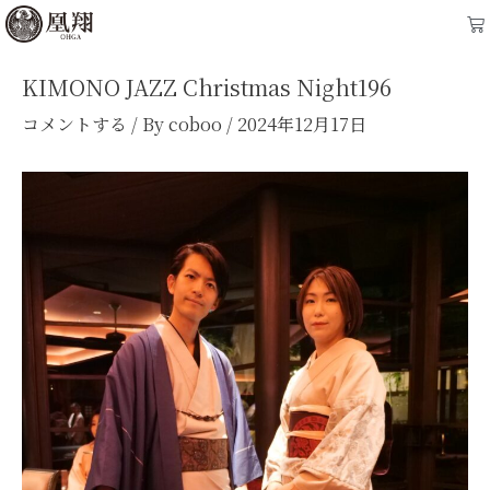
内
Post
Ca
容
navigation
を
KIMONO JAZZ Christmas Night196
ス
コメントする
/ By
coboo
/
2024年12月17日
キ
ッ
プ