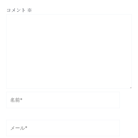
コメント
※
名
前
*
メ
ー