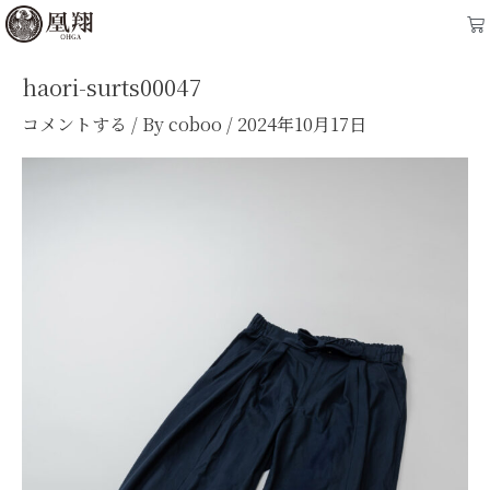
内
Ca
容
を
haori-surts00047
ス
コメントする
/ By
coboo
/
2024年10月17日
キ
ッ
プ