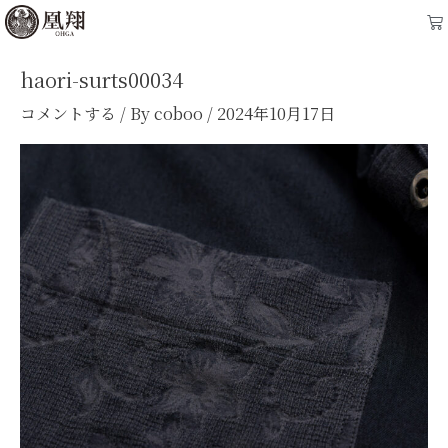
内
Ca
容
を
haori-surts00034
ス
コメントする
/ By
coboo
/
2024年10月17日
キ
ッ
プ