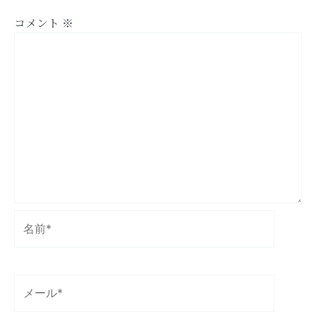
コメント
※
名
前
*
メ
ー