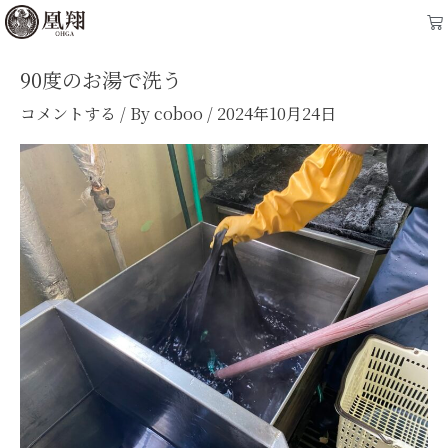
内
Ca
容
を
90度のお湯で洗う
ス
コメントする
/ By
coboo
/
2024年10月24日
キ
ッ
プ