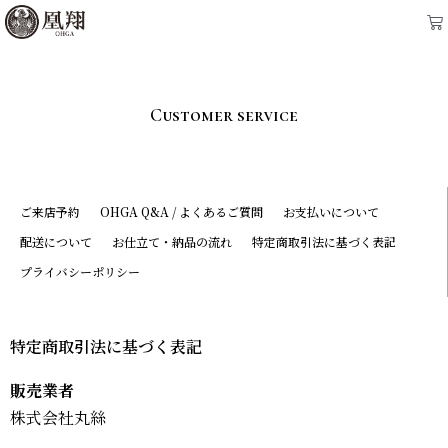
内
Ca
容
を
ス
Customer service
キ
ッ
プ
ご来店予約
OHGA Q&A / よくあるご質問
お支払いについて
配送について
お仕立て・納品の流れ
特定商取引法に基づく表記
プライバシーポリシー
特定商取引法に基づく表記
販売業者
株式会社丸絲