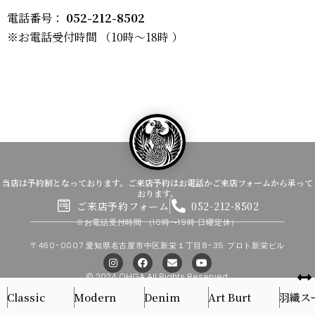
電話番号：
052-212-8502
※お電話受付時間 （10時〜18時 ）
当店は予約制となっております。ご来店予約はお電話かご来店フォームから承って
おります。
ご来店予約フォーム
052-212-8502
※お電話受付時間
（10時〜19時 日曜定休）
〒460-0007 愛知県名古屋市中区新栄１丁目8-35 プロト新栄ビル
I
F
E
Y
n
a
n
o
s
c
v
u
© 2024 OHGA All Rights Reserved.
t
e
e
t
Classic
Modern
a
b
Denim
l
u
Art Burt
羽織ス
g
o
o
b