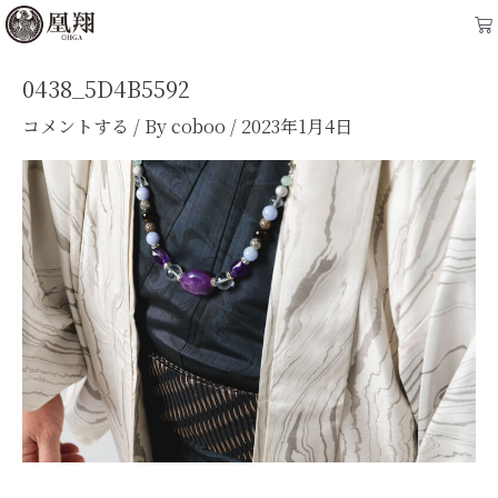
内
Ca
容
を
0438_5D4B5592
ス
コメントする
/ By
coboo
/
2023年1月4日
キ
ッ
プ