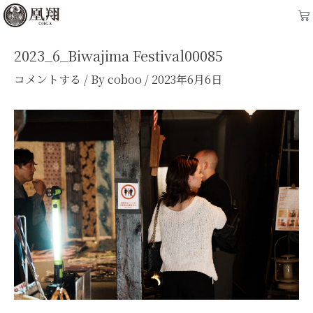
内
Post
Ca
容
navigation
を
2023_6_Biwajima Festival00085
ス
コメントする
/ By
coboo
/
2023年6月6日
キ
ッ
プ