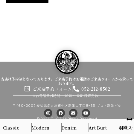
当店は予約制となっております。ご来店予約はお電話かご来店フォームから承って
おります。
ご来店予約フォーム
052-212-8502
※お電話受付時間
（10時〜19時 日曜定休）
〒460-0007 愛知県名古屋市中区新栄１丁目8-35 プロト新栄ビル
I
F
E
Y
n
a
n
o
s
c
v
u
© 2024 OHGA All Rights Reserved.
t
e
e
t
Classic
Modern
Denim
Art Burt
羽織ス
a
b
l
u
g
o
o
b