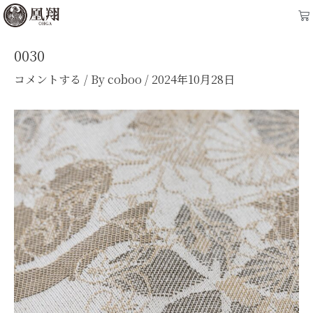
内
Post
Ca
容
navigation
を
0030
ス
コメントする
/ By
coboo
/
2024年10月28日
キ
ッ
プ