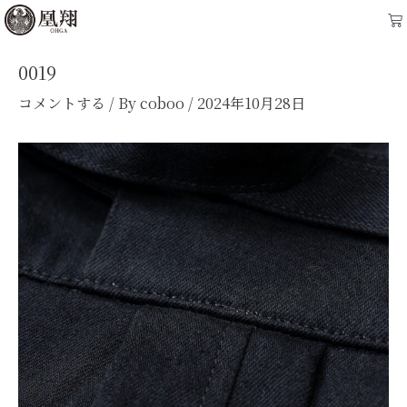
内
Post
Ca
容
navigation
を
0019
ス
コメントする
/ By
coboo
/
2024年10月28日
キ
ッ
プ