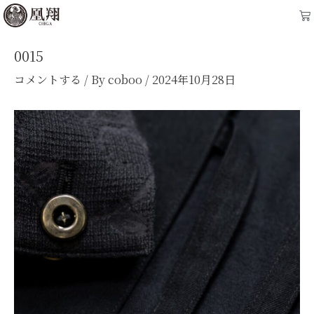
内
Post
Ca
容
navigation
を
0015
ス
コメントする
/ By
coboo
/
2024年10月28日
キ
ッ
プ