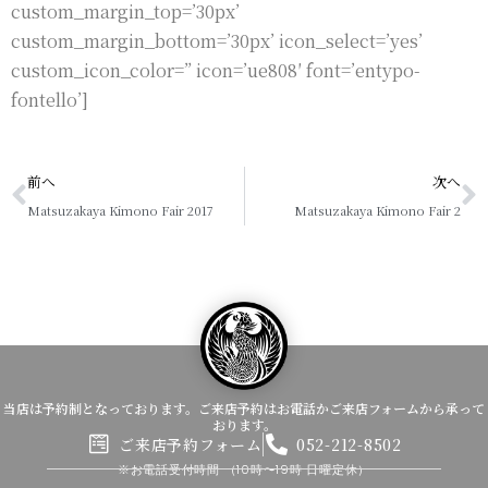
custom_margin_top=’30px’
custom_margin_bottom=’30px’ icon_select=’yes’
custom_icon_color=” icon=’ue808′ font=’entypo-
fontello’]
Prev
N
前へ
次へ
Matsuzakaya Kimono Fair 2017
Matsuzakaya Kimono Fair 2
当店は予約制となっております。ご来店予約はお電話かご来店フォームから承って
おります。
ご来店予約フォーム
052-212-8502
※お電話受付時間
（10時〜19時 日曜定休）