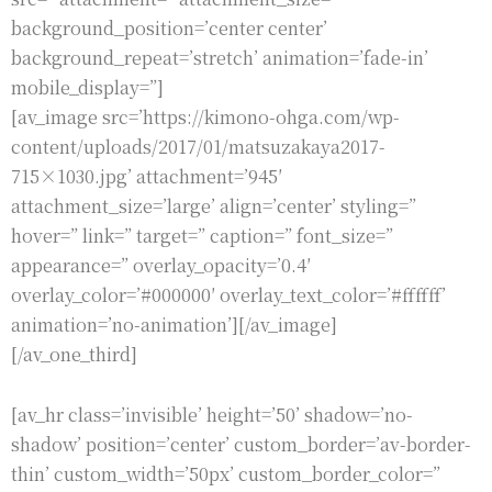
background_position=’center center’
background_repeat=’stretch’ animation=’fade-in’
mobile_display=”]
[av_image src=’https://kimono-ohga.com/wp-
content/uploads/2017/01/matsuzakaya2017-
715×1030.jpg’ attachment=’945′
attachment_size=’large’ align=’center’ styling=”
hover=” link=” target=” caption=” font_size=”
appearance=” overlay_opacity=’0.4′
overlay_color=’#000000′ overlay_text_color=’#ffffff’
animation=’no-animation’][/av_image]
[/av_one_third]
[av_hr class=’invisible’ height=’50’ shadow=’no-
shadow’ position=’center’ custom_border=’av-border-
thin’ custom_width=’50px’ custom_border_color=”