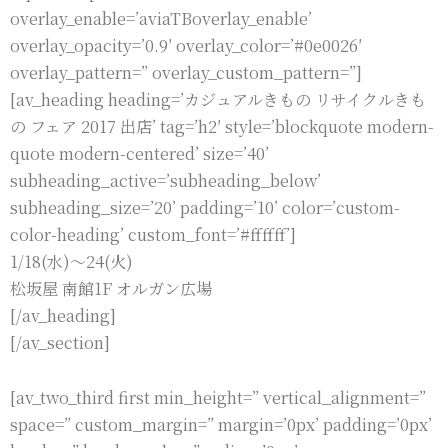
overlay_enable=’aviaTBoverlay_enable’
overlay_opacity=’0.9′ overlay_color=’#0e0026′
overlay_pattern=” overlay_custom_pattern=”]
[av_heading heading=’カジュアルきもの リサイクルきも
の フェア 2017 出店’ tag=’h2′ style=’blockquote modern-
quote modern-centered’ size=’40’
subheading_active=’subheading_below’
subheading_size=’20’ padding=’10’ color=’custom-
color-heading’ custom_font=’#ffffff’]
1/18(水)〜24(火)
松坂屋 南館1F オルガン広場
[/av_heading]
[/av_section]
[av_two_third first min_height=” vertical_alignment=”
space=” custom_margin=” margin=’0px’ padding=’0px’