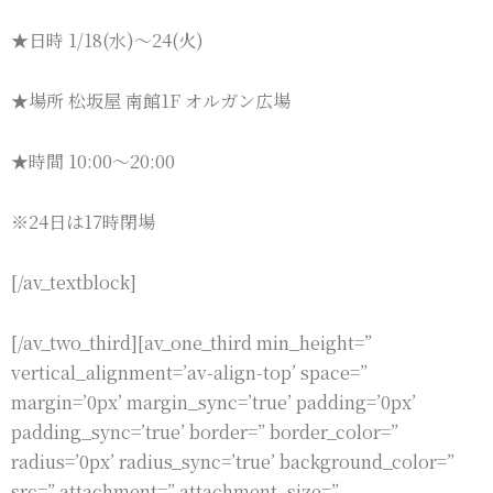
★日時 1/18(水)〜24(火)
★場所 松坂屋 南館1F オルガン広場
★時間 10:00〜20:00
※24日は17時閉場
[/av_textblock]
[/av_two_third][av_one_third min_height=”
vertical_alignment=’av-align-top’ space=”
margin=’0px’ margin_sync=’true’ padding=’0px’
padding_sync=’true’ border=” border_color=”
radius=’0px’ radius_sync=’true’ background_color=”
src=” attachment=” attachment_size=”