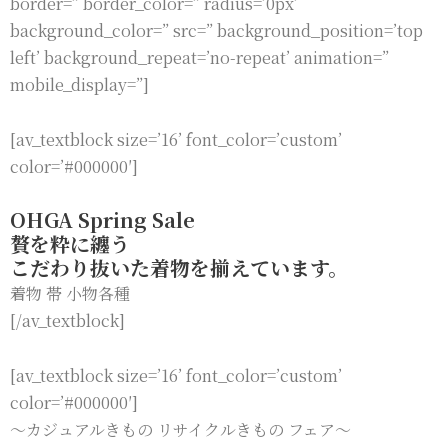
border=” border_color=” radius=’0px’
background_color=” src=” background_position=’top
left’ background_repeat=’no-repeat’ animation=”
mobile_display=”]
[av_textblock size=’16’ font_color=’custom’
color=’#000000′]
OHGA Spring Sale
贅を粋に纏う
こだわり抜いた着物を揃えています。
着物 帯 小物各種
[/av_textblock]
[av_textblock size=’16’ font_color=’custom’
color=’#000000′]
〜カジュアルきもの リサイクルきもの フェア〜