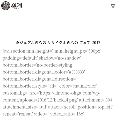
内
Ca
容
を
ス
キ
ッ
カジュアルきもの リサイクルきもの フェア 2017
プ
[av_section min_height=” min_height_px=’500px’
padding=’default’ shadow=’no-shadow’
bottom_border=’no-border-styling’
bottom_border_diagonal_color=’#333333′
bottom_border_diagonal_direction=”
bottom_border_style=” id=” color=’main_color’
custom_bg=” src=’https://kimono-ohga.com/wp-
content/uploads/2016/12/back_4.png’ attachment=’804′
attachment_size=’full’ attach=’scroll’ position=’top left’
repeat=’repeat’ video=” video_ratio=’16:9′