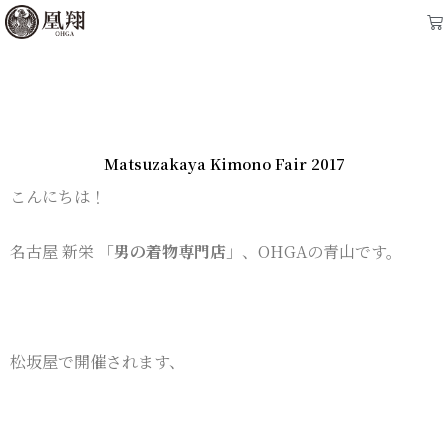
内
Ca
容
を
ス
キ
ッ
Matsuzakaya Kimono Fair 2017
プ
こんにちは！
名古屋 新栄 「
男の着物専門店
」、OHGAの青山です。
松坂屋で開催されます、