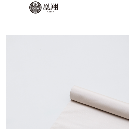
内
容
を
ス
キ
ッ
プ