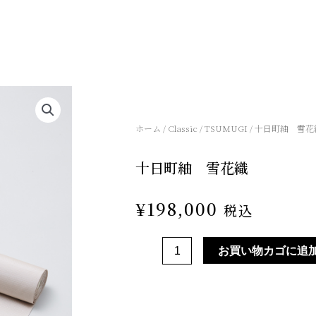
ホーム
/
Classic
/
TSUMUGI
/ 十日町紬 雪花
十日町紬 雪花織
¥
198,000
税込
十
お買い物カゴに追
日
町
紬