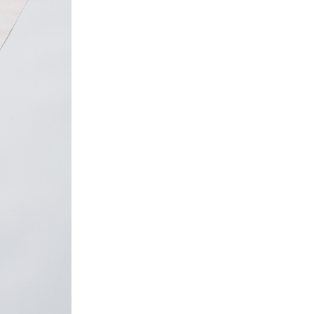
雪
花
織
個