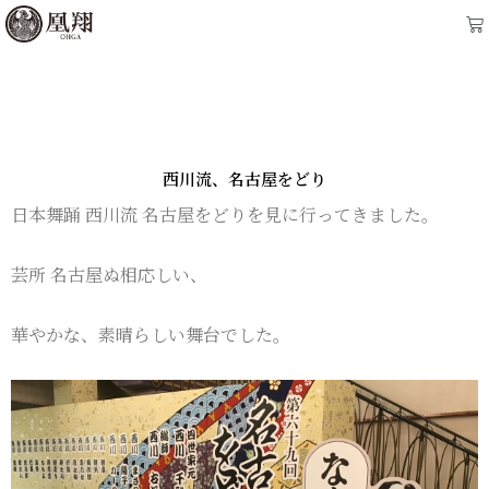
内
Ca
容
を
ス
キ
ッ
西川流、名古屋をどり
プ
日本舞踊 西川流 名古屋をどりを見に行ってきました。
芸所 名古屋ぬ相応しい、
華やかな、素晴らしい舞台でした。