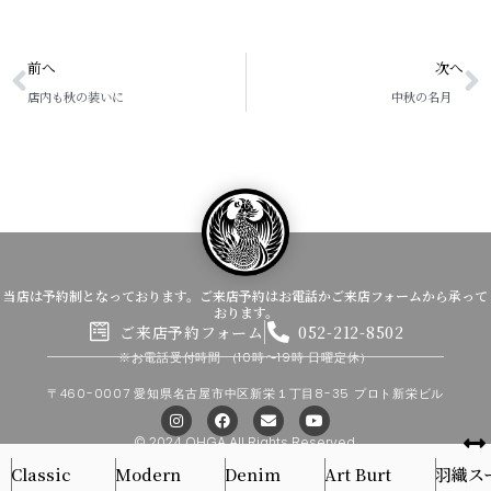
Prev
N
前へ
次へ
店内も秋の装いに
中秋の名月
当店は予約制となっております。ご来店予約はお電話かご来店フォームから承って
おります。
ご来店予約フォーム
052-212-8502
※お電話受付時間
（10時〜19時 日曜定休）
〒460-0007 愛知県名古屋市中区新栄１丁目8-35 プロト新栄ビル
I
F
E
Y
n
a
n
o
s
c
v
u
© 2024 OHGA All Rights Reserved.
t
e
e
t
Classic
Modern
a
b
Denim
l
u
Art Burt
羽織ス
g
o
o
b