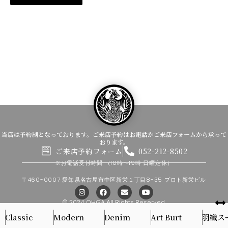
当店は予約制となっております。ご来店予約はお電話かご来店フォームから承って
おります。
ご来店予約フォーム
052-212-8502
※お電話受付時間
（10時〜19時 日曜定休）
〒460-0007 愛知県名古屋市中区新栄１丁目8-35 プロト新栄ビル
I
F
E
Y
n
a
n
o
s
c
v
u
© 2024 OHGA All Rights Reserved.
t
e
e
t
Classic
Modern
Denim
Art Burt
羽織ス
a
b
l
u
g
o
o
b