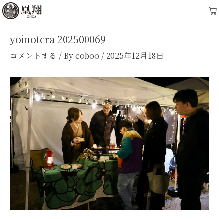
内
Post
Ca
容
navigation
を
yoinotera 202500069
ス
コメントする
/ By
coboo
/
2025年12月18日
キ
ッ
プ