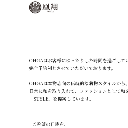
内
容
を
ス
キ
ッ
プ
OHGAはお客様にゆったりした時間を過ごして
完全予約制とさせていただいております。
OHGAは本物志向の伝統的な着物スタイルから
日常に和を取り入れて、ファッションとして和
「STYLE」を提案しています。
ご希望の日時を、